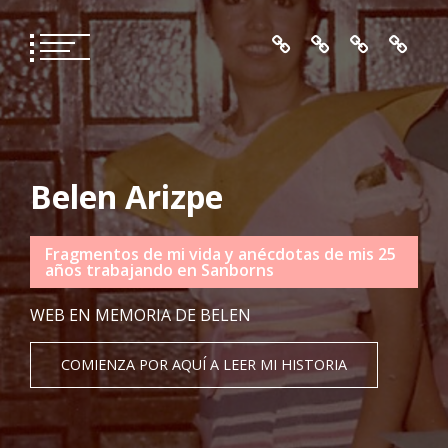
Skip
to
content
Belen Arizpe
Fragmentos de mi vida y anécdotas de mis 25
años trabajando en Sanborns
WEB EN MEMORIA DE BELEN
COMIENZA POR AQUÍ A LEER MI HISTORIA