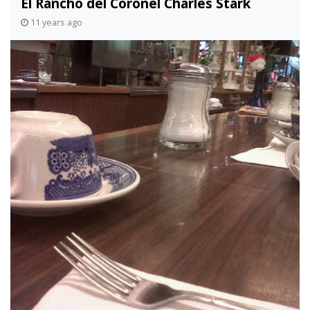
El Rancho del Coronel Charles Stark
11 years ago