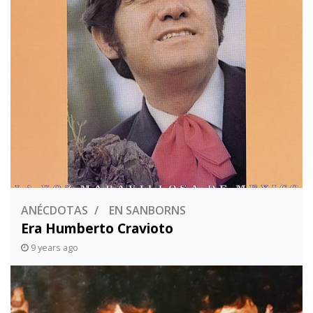
ANÉCDOTAS
EN SANBORNS
Era Humberto Cravioto
9 years ago