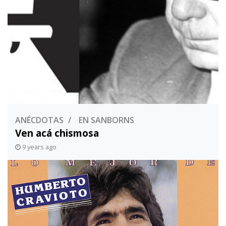
ANÉCDOTAS
EN SANBORNS
Ven acá chismosa
9 years ago