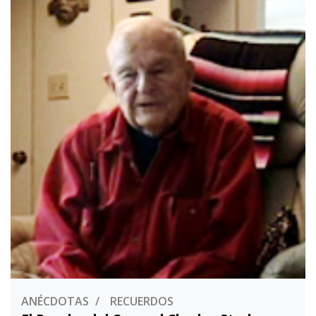
ANÉCDOTAS
RECUERDOS