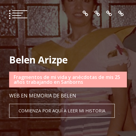
Skip
to
content
Belen Arizpe
Fragmentos de mi vida y anécdotas de mis 25
años trabajando en Sanborns
WEB EN MEMORIA DE BELEN
COMIENZA POR AQUÍ A LEER MI HISTORIA